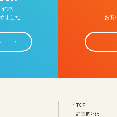
く解説！
めました
お客
ド
・TOP
・静電気とは