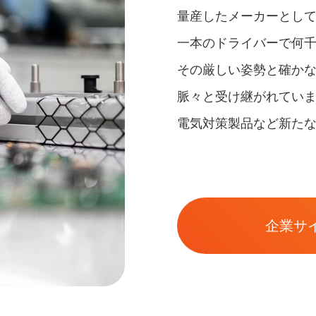
量産したメーカーとし
一本のドライバーで何千
その厳しい姿勢と確か
脈々と受け継がれてい
電気対策製品など新た
企業サ