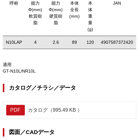
呼称
能力
能力
本体
本
JAN
Φ(mm)
Φ(mm)
全長
体
軟質樹
硬質樹
(mm)
重
脂
脂
量
(g)
N10LAP
4
2.6
89
120
4907587372420
適用
GT-N10L/NR10L
カタログ／チラシ／データ
PDF
カタログ（995.49 KB ）
図面／CADデータ