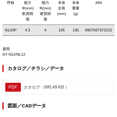
呼称
能力
能力
本体
本体
JAN
Φ(mm)
Φ(mm)
全長
重量
軟質樹
硬質樹
(mm)
(g)
脂
脂
N12AP
4.5
4
105
135
4907587372215
適用
GT-N12/NL12
カタログ／チラシ／データ
PDF
カタログ（995.49 KB ）
図面／CADデータ