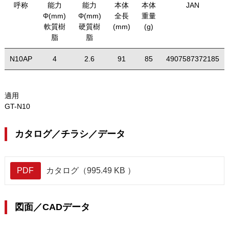
呼称
能力
能力
本体
本体
JAN
Φ(mm)
Φ(mm)
全長
重量
軟質樹
硬質樹
(mm)
(g)
脂
脂
N10AP
4
2.6
91
85
4907587372185
適用
GT-N10
カタログ／チラシ／データ
PDF
カタログ（995.49 KB ）
図面／CADデータ