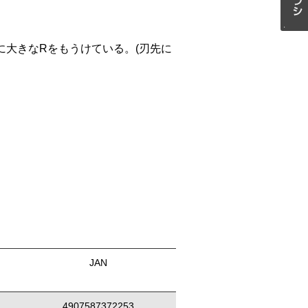
に大きなRをもうけている。(刃先に
JAN
4907587372253