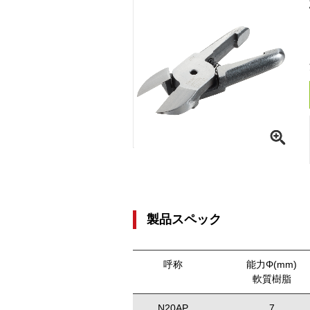
製品スペック
呼称
能力Φ(mm)
軟質樹脂
N20AP
7