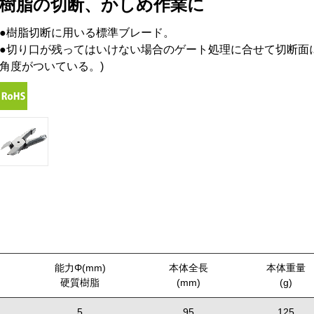
樹脂の切断、かしめ作業に
●樹脂切断に用いる標準ブレード。
●切り口が残ってはいけない場合のゲート処理に合せて切断面
角度がついている。)
能力Φ(mm)
本体全長
本体重量
硬質樹脂
(mm)
(g)
5
95
125