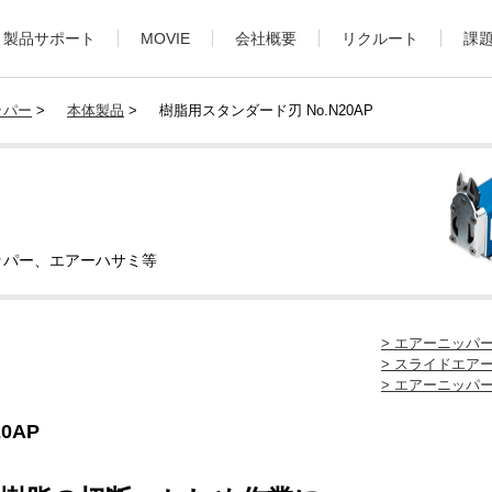
製品サポート
MOVIE
会社概要
リクルート
課
ッパー
>
本体製品
>
樹脂用スタンダード刃 No.N20AP
ッパー、エアーハサミ等
> エアーニッパ
> スライドエア
> エアーニッパ
0AP