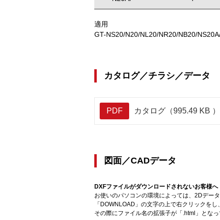
適用
GT-NS20/N20/NL20/NR20/NB20/NS20A
カタログ／チラシ／データ
PDF
カタログ（995.49 KB ）
図面／CADデータ
DXFファイルがダウンロードされないお客様へ
お使いのパソコンの環境によっては、2Dデータ
「DOWNLOAD」の文字の上で右クリックを
その際にファイル名の拡張子が「.html」とな