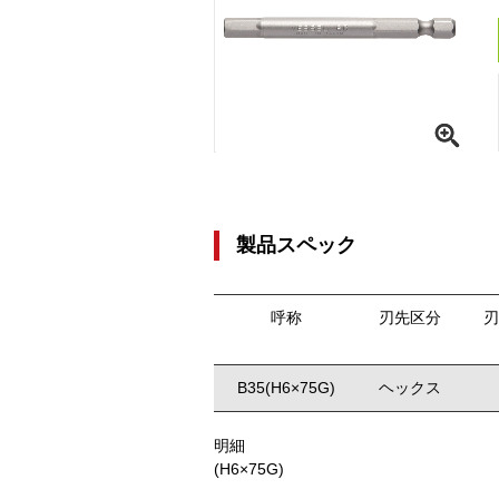
製品スペック
呼称
刃先区分
刃
B35(H6×75G)
ヘックス
明細
(H6×75G)