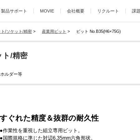
製品サポート
MOVIE
会社概要
リクルート
課
ト/ソケット/精密
>
産業用ビット
>
ビット No.B35(H6×75G)
ト/精密
トホルダー等
すぐれた精度＆抜群の耐久性
●作業性を重視した組立専用ビット。
●国際規格に準じた対辺6.35mm六角形状。