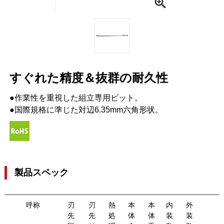
すぐれた精度＆抜群の耐久性
●作業性を重視した組立専用ビット。
●国際規格に準じた対辺6.35mm六角形状。
製品スペック
呼称
刃
刃
熱
本
本
内
外
先
先
処
体
体
装
装