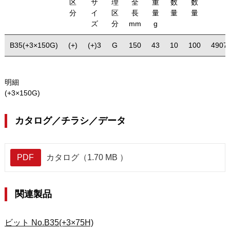
区
サ
理
全
重
数
数
分
イ
区
長
量
量
量
ズ
分
mm
g
B35(+3×150G)
(+)
(+)3
G
150
43
10
100
4907
明細
(+3×150G)
カタログ／チラシ／データ
PDF
カタログ（1.70 MB ）
関連製品
ビット No.B35(+3×75H)