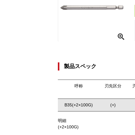
製品スペック
呼称
刃先区分
B35(+2×100G)
(+)
明細
(+2×100G)