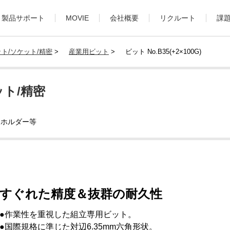
製品サポート
MOVIE
会社概要
リクルート
課
ト/ソケット/精密
>
産業用ビット
>
ビット No.B35(+2×100G)
ト/精密
トホルダー等
すぐれた精度＆抜群の耐久性
●作業性を重視した組立専用ビット。
●国際規格に準じた対辺6.35mm六角形状。