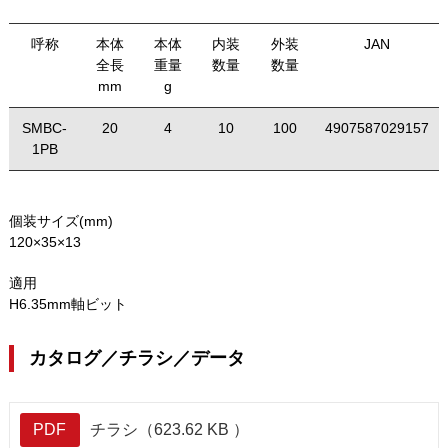
呼称
本体
本体
内装
外装
JAN
全長
重量
数量
数量
mm
g
SMBC-
20
4
10
100
4907587029157
1PB
個装サイズ(mm)
120×35×13
適用
H6.35mm軸ビット
カタログ／チラシ／データ
PDF
チラシ（623.62 KB ）