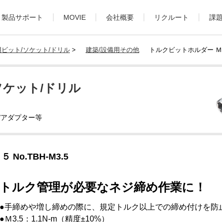
製品サポート
MOVIE
会社概要
リクルート
課
ビット/ソケット/ドリル
>
建築/設備用その他
トルクビットホルダー Ｍ３．
ソケット/ドリル
/アダプター等
o.TBH-M3.5
トルク管理が必要なネジ締め作業に！
●手締めや増し締めの際に、規定トルク以上での締め付けを防
●Ｍ3.5：1.1N-m（精度±10%）