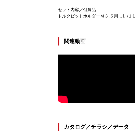
セット内容／付属品
トルクビットホルダーＭ３.５用…1（1.1
関連動画
カタログ／チラシ／データ