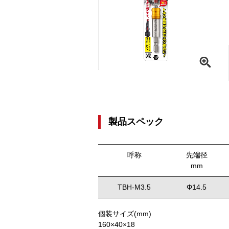
製品スペック
呼称
先端径
mm
TBH-M3.5
Φ14.5
個装サイズ(mm)
160×40×18