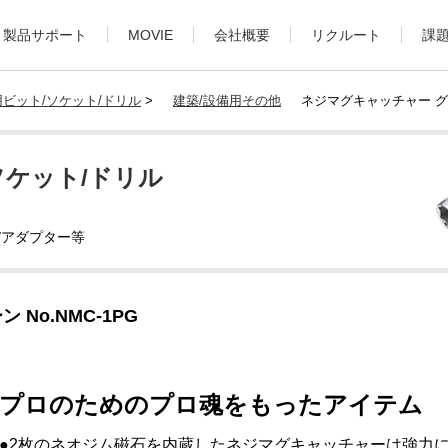
製品サポート
MOVIE
会社概要
リクルート
課
ビット/ソケット/ドリル
>
建築/設備用その他
ネジマグキャッチャー グリー
ソケット/ドリル
/アダプター等
No.NMC-1PG
プロのためのプロ魂をもったアイテム
●2枚のネオジム磁石を内蔵したネジマグキャッチャーは強力