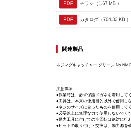
PDF
チラシ（1.67 MB ）
PDF
カタログ（704.33 KB ）
関連製品
ネジマグキャッチャー グリーン No.NMC
注意事項
●作業時は、必ず保護メガネを着用して
●工具は、本来の使用目的以外で使用し
●ネジのサイズに合ったものを使用して
●必要以上に無理な力で使用しないでく
●動力工具に付けての空回転は絶対に行
●ビットの取り付け・交換は、動力源を