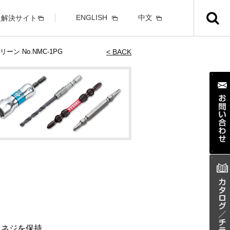
ENGLISH
中文
題解決サイト
ン No.NMC-1PG
< BACK
にネジを保持。