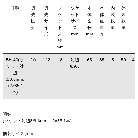
呼称
刃
刃
ソ
ソケ
本
本
内
外
先
先
ケ
ット
体
体
装
装
区
サ
ッ
サイ
全
重
数
数
分
イ
ト
ズ
長
量
量
量
ズ
外
mm
mm
g
径
mm
BH-40(ソ
(+)
(+)2
18
対辺
65
85
5
50
49
ケット対
8/9.6
辺
8/9.6mm,
+2×65 1
本)
明細
(ソケット対辺8/9.6mm, +2×65 1本)
個装サイズ(mm)