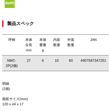
製品スペック
呼称
本体
本体
内装
外装
JAN
全長
重量
数量
数量
mm
g
NMC-
27
6
10
60
4907587347251
2P(2個)
明細
(2個)
個装サイズ(mm)
120 x 44 x 17