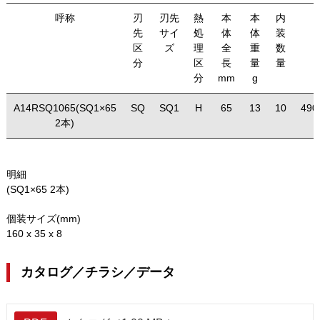
呼称
刃
刃先
熱
本
本
内
先
サイ
処
体
体
装
区
ズ
理
全
重
数
分
区
長
量
量
分
mm
g
A14RSQ1065(SQ1×65
SQ
SQ1
H
65
13
10
490
2本)
明細
(SQ1×65 2本)
個装サイズ(mm)
160 x 35 x 8
カタログ／チラシ／データ