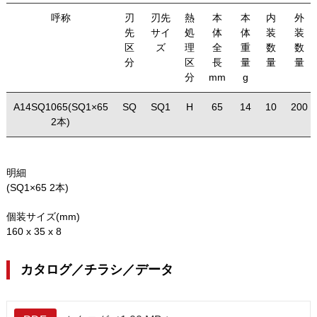
呼称
刃
刃先
熱
本
本
内
外
先
サイ
処
体
体
装
装
区
ズ
理
全
重
数
数
分
区
長
量
量
量
分
mm
g
A14SQ1065(SQ1×65
SQ
SQ1
H
65
14
10
200
2本)
明細
(SQ1×65 2本)
個装サイズ(mm)
160 x 35 x 8
カタログ／チラシ／データ