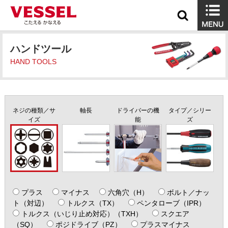
ハンドツール
HAND TOOLS
ネジの種類／サ
軸長
ドライバーの機
タイプ／シリー
イズ
能
ズ
プラス
マイナス
六角穴（H）
ボルト／ナッ
ト（対辺）
トルクス（TX）
ペンタローブ（IPR）
トルクス（いじり止め対応）（TXH）
スクエア
（SQ）
ポジドライブ（PZ）
プラスマイナス