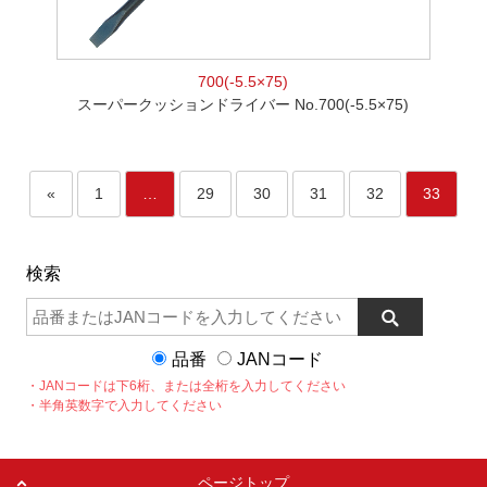
700(-5.5×75)
スーパークッションドライバー No.700(-5.5×75)
«
1
…
29
30
31
32
33
検索
品番
JANコード
・JANコードは下6桁、または全桁を入力してください
・半角英数字で入力してください
ページトップ