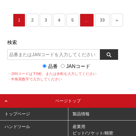
1
2
3
4
5
…
33
»
検索
品番
JANコード
・JANコードは下6桁、または全桁を入力してください
・半角英数字で入力してください
ページトップ
トップページ
製品情報
ハンドツール
産業用
ビット/ソケット/精密