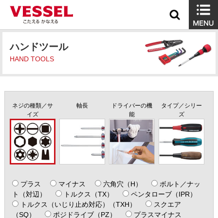
ハンドツール
HAND TOOLS
ネジの種類／サ
軸長
ドライバーの機
タイプ／シリー
イズ
能
ズ
プラス
マイナス
六角穴（H）
ボルト／ナッ
ト（対辺）
トルクス（TX）
ペンタローブ（IPR）
トルクス（いじり止め対応）（TXH）
スクエア
（SQ）
ポジドライブ（PZ）
プラスマイナス