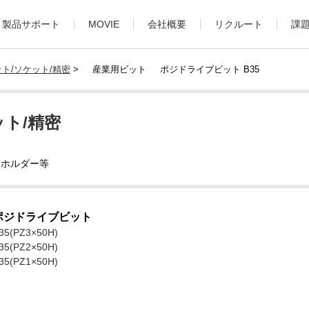
製品サポート
MOVIE
会社概要
リクルート
課
ト/ソケット/精密
>
産業用ビット
ポジドライブビット B35
ト/精密
トホルダー等
ポジドライブビット
35(PZ3×50H)
35(PZ2×50H)
35(PZ1×50H)