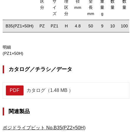
区
サ
理
径
全
重
数
数
分
イ
区
mm
長
量
量
量
ズ
分
mm
g
B35(PZ1×50H)
PZ
PZ1
H
4.8
50
9
10
100
明細
(PZ1×50H)
カタログ／チラシ／データ
PDF
カタログ（1.48 MB ）
関連製品
ポジドライブビット No.B35(PZ2×50H)