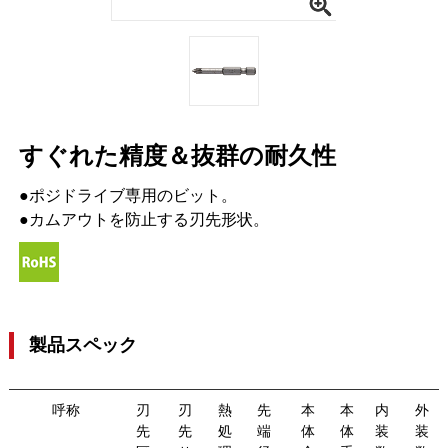
すぐれた精度＆抜群の耐久性
●ポジドライブ専用のビット。
●カムアウトを防止する刃先形状。
製品スペック
呼称
刃
刃
熱
先
本
本
内
外
先
先
処
端
体
体
装
装