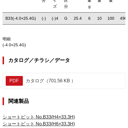
分
イ
区
量
量
量
ズ
分
g
B33(-4.0×25.4G)
(-)
(-)4
G
25.4
6
10
100
490
明細
(-4.0×25.4G)
カタログ／チラシ／データ
PDF
カタログ（701.56 KB ）
関連製品
ショートビット No.B33(H4×33.3H)
ショートビット No.B33(H6×33.3H)