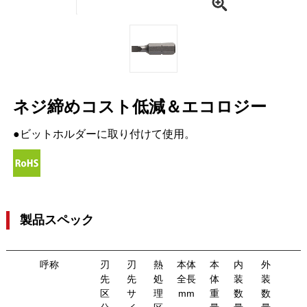
ネジ締めコスト低減＆エコロジー
●ビットホルダーに取り付けて使用。
製品スペック
呼称
刃
刃
熱
本体
本
内
外
先
先
処
全長
体
装
装
区
サ
理
mm
重
数
数