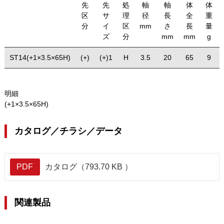
先
先
処
軸
軸
体
体
区
サ
理
径
長
全
重
分
イ
区
mm
さ
長
量
ズ
分
mm
mm
g
ST14(+1×3.5×65H)
(+)
(+)1
H
3.5
20
65
9
明細
(+1×3.5×65H)
カタログ／チラシ／データ
PDF
カタログ（793.70 KB ）
関連製品