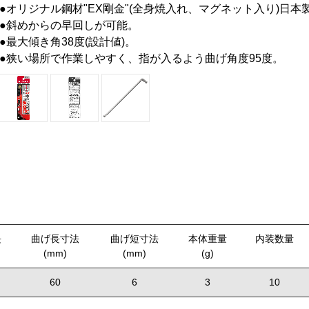
●オリジナル鋼材"EX剛金"(全身焼入れ、マグネット入り)日本
●斜めからの早回しが可能。
●最大傾き角38度(設計値)。
●狭い場所で作業しやすく、指が入るよう曲げ角度95度。
長
曲げ長寸法
曲げ短寸法
本体重量
内装数量
(mm)
(mm)
(g)
60
6
3
10