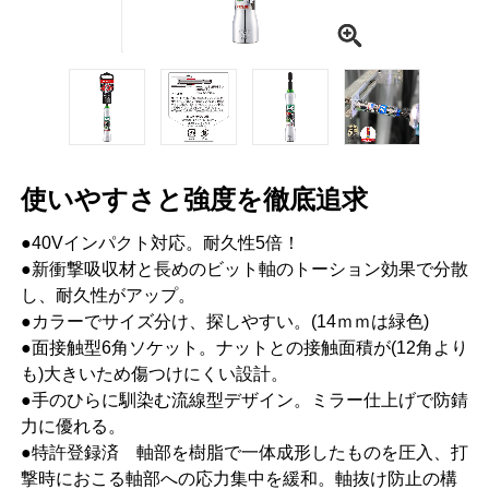
使いやすさと強度を徹底追求
●40Vインパクト対応。耐久性5倍！
●新衝撃吸収材と長めのビット軸のトーション効果で分散
し、耐久性がアップ。
●カラーでサイズ分け、探しやすい。(14ｍｍは緑色)
●面接触型6角ソケット。ナットとの接触面積が(12角より
も)大きいため傷つけにくい設計。
●手のひらに馴染む流線型デザイン。ミラー仕上げで防錆
力に優れる。
●特許登録済 軸部を樹脂で一体成形したものを圧入、打
撃時におこる軸部への応力集中を緩和。軸抜け防止の構