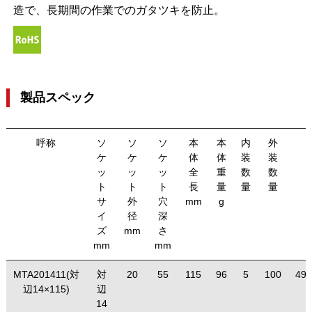
造で、長期間の作業でのガタツキを防止。
製品スペック
呼称
ソ
ソ
ソ
本
本
内
外
ケ
ケ
ケ
体
体
装
装
ッ
ッ
ッ
全
重
数
数
ト
ト
ト
長
量
量
量
サ
外
穴
mm
g
イ
径
深
ズ
mm
さ
mm
mm
MTA201411(対
対
20
55
115
96
5
100
490
辺14×115)
辺
14