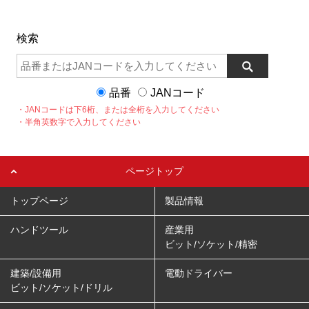
検索
品番
JANコード
・JANコードは下6桁、または全桁を入力してください
・半角英数字で入力してください
ページトップ
トップページ
製品情報
ハンドツール
産業用
ビット/ソケット/精密
建築/設備用
電動ドライバー
ビット/ソケット/ドリル