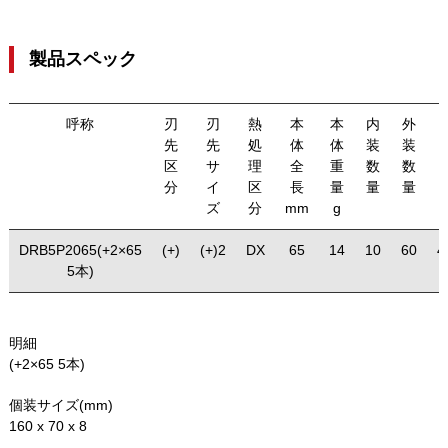
製品スペック
呼称
刃
刃
熱
本
本
内
外
先
先
処
体
体
装
装
区
サ
理
全
重
数
数
分
イ
区
長
量
量
量
ズ
分
mm
g
DRB5P2065(+2×65
(+)
(+)2
DX
65
14
10
60
4
5本)
明細
(+2×65 5本)
個装サイズ(mm)
160 x 70 x 8