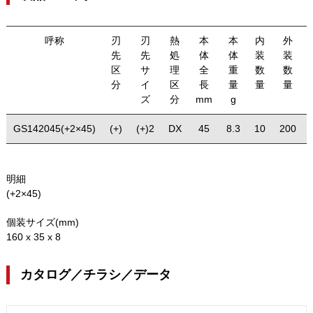
呼称
刃
刃
熱
本
本
内
外
先
先
処
体
体
装
装
区
サ
理
全
重
数
数
分
イ
区
長
量
量
量
ズ
分
mm
g
GS142045(+2×45)
(+)
(+)2
DX
45
8.3
10
200
明細
(+2×45)
個装サイズ(mm)
160 x 35 x 8
カタログ／チラシ／データ