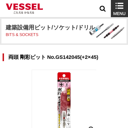
建築設備用ビット/ソケット/ドリル
BITS & SOCKETS
両頭 剛彩ビット No.GS142045(+2×45)