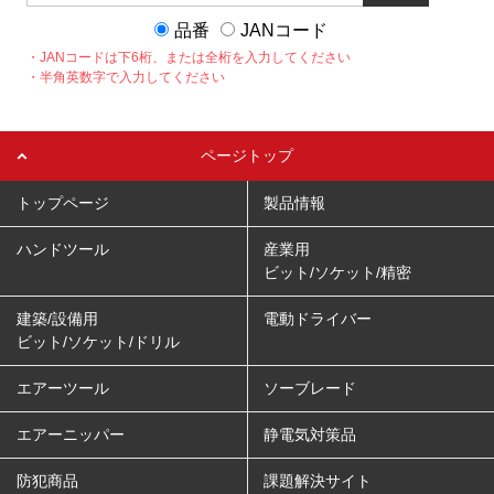
品番
JANコード
・JANコードは下6桁、または全桁を入力してください
・半角英数字で入力してください
ページトップ
トップページ
製品情報
ハンドツール
産業用
ビット/ソケット/精密
建築/設備用
電動ドライバー
ビット/ソケット/ドリル
エアーツール
ソーブレード
エアーニッパー
静電気対策品
防犯商品
課題解決サイト