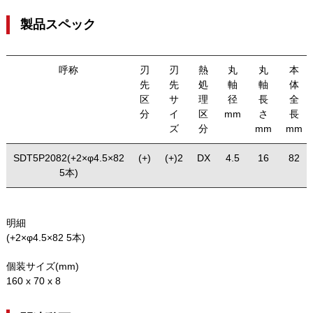
製品スペック
呼称
刃
刃
熱
丸
丸
本
先
先
処
軸
軸
体
区
サ
理
径
長
全
分
イ
区
mm
さ
長
ズ
分
mm
mm
SDT5P2082(+2×φ4.5×82
(+)
(+)2
DX
4.5
16
82
5本)
明細
(+2×φ4.5×82 5本)
個装サイズ(mm)
160 x 70 x 8