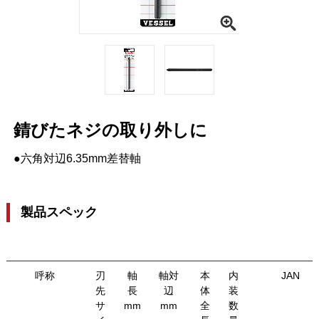
錆びたネジの取り外しに
●六角対辺6.35mm差替軸
製品スペック
呼称
刃
軸
軸対
本
内
JAN
先
長
辺
体
装
サ
mm
mm
全
数