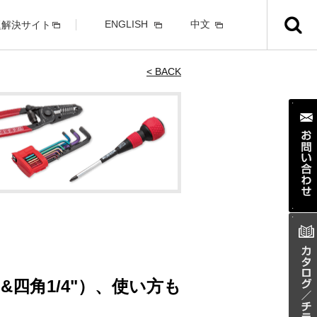
ENGLISH
中文
題解決サイト
< BACK
&四角1/4"）、使い方も