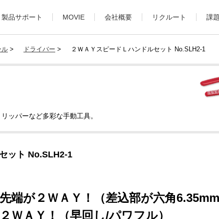
製品サポート
MOVIE
会社概要
リクルート
課
ール
>
ドライバー
>
２ＷＡＹスピードＬハンドルセット No.SLH2-1
トリッパーなど多彩な手動工具。
ト No.SLH2-1
先端が２ＷＡＹ！（差込部が六角6.35mm
２ＷＡＹ！（早回し/パワフル）