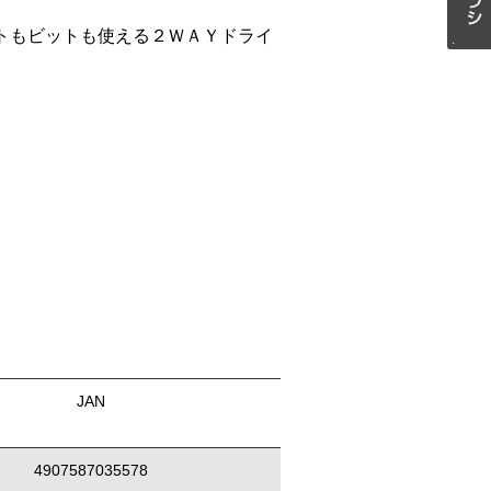
トもビットも使える２ＷＡＹドライ
JAN
4907587035578