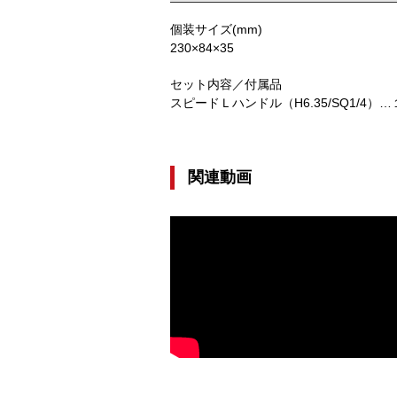
個装サイズ(mm)
230×84×35
セット内容／付属品
スピードＬハンドル（H6.35/SQ1/4）…１、ビッ
関連動画