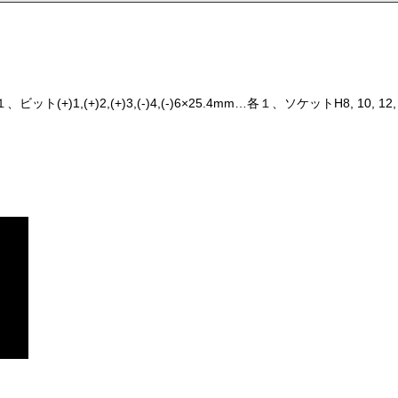
ト(+)1,(+)2,(+)3,(-)4,(-)6×25.4mm…各１、ソケットH8, 10, 