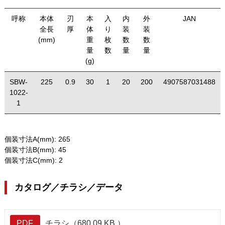
呼称
本体
刃
本
入
内
外
JAN
全長
厚
体
り
装
装
(mm)
重
枚
数
数
量
数
量
量
(g)
SBW-
225
0.9
30
1
20
200
4907587031488
1022-
1
個装寸法A(mm):
265
個装寸法B(mm):
45
個装寸法C(mm):
2
カタログ／チラシ／データ
PDF
チラシ（680.09 KB ）