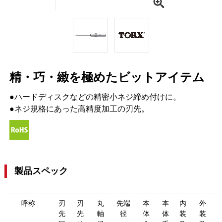
精・巧・緻を極めたビットアイテム
●ハードディスクなどの精密小ネジ締め付けに。
●ネジ規格にあった高精度加工の刃先。
製品スペック
呼称
刃
刃
丸
先端
本
本
内
外
先
先
軸
径
体
体
装
装