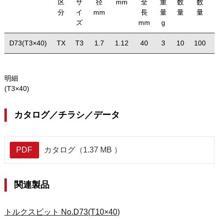
区
サ
径
mm
全
重
数
数
分
イ
mm
長
量
量
量
ズ
mm
g
D73(T3×40)
TX
T3
1.7
1.12
40
3
10
100
明細
(T3×40)
カタログ／チラシ／データ
PDF
カタログ（1.37 MB ）
関連製品
トルクスビット No.D73(T10×40)