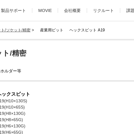
製品サポート
MOVIE
会社概要
リクルート
課
ト/ソケット/精密
>
産業用ビット
ヘックスビット A19
ト/精密
トホルダー等
ヘックスビット
19(H10×130S)
19(H10×65S)
19(H8×130G)
19(H8×65G)
19(H6×130G)
19(H6×65G)