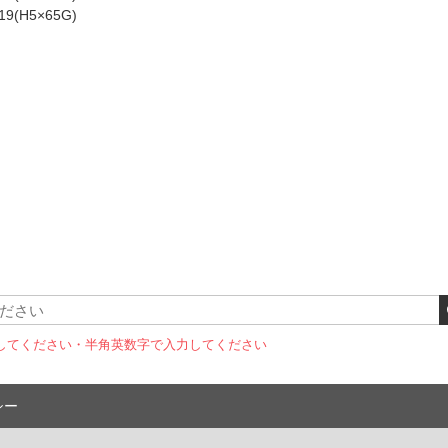
19(H5×65G)
してください
・半角英数字で入力してください
シー