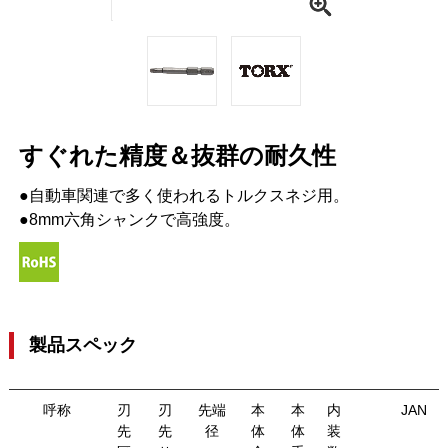
すぐれた精度＆抜群の耐久性
●自動車関連で多く使われるトルクスネジ用。
●8mm六角シャンクで高強度。
製品スペック
呼称
刃
刃
先端
本
本
内
JAN
先
先
径
体
体
装