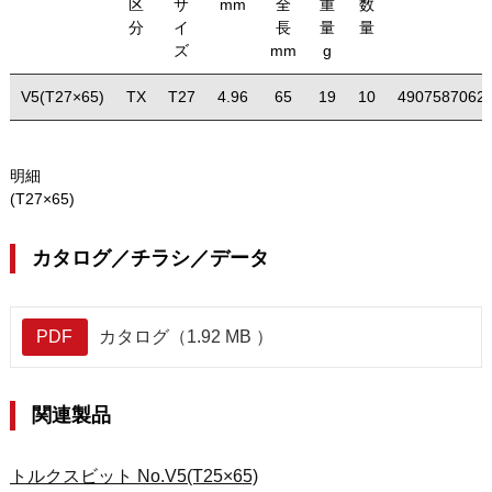
区
サ
mm
全
重
数
分
イ
長
量
量
ズ
mm
g
V5(T27×65)
TX
T27
4.96
65
19
10
4907587062
明細
(T27×65)
カタログ／チラシ／データ
PDF
カタログ（1.92 MB ）
関連製品
トルクスビット No.V5(T25×65)