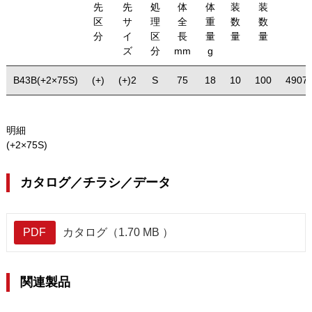
先
先
処
体
体
装
装
区
サ
理
全
重
数
数
分
イ
区
長
量
量
量
ズ
分
mm
g
B43B(+2×75S)
(+)
(+)2
S
75
18
10
100
4907
明細
(+2×75S)
カタログ／チラシ／データ
PDF
カタログ（1.70 MB ）
関連製品