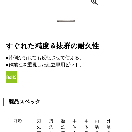
すぐれた精度＆抜群の耐久性
●片側が折れても反転させて使える。
●作業性を重視した組立専用ビット。
製品スペック
呼称
刃
刃
熱
本
本
内
外
先
先
処
体
体
装
装