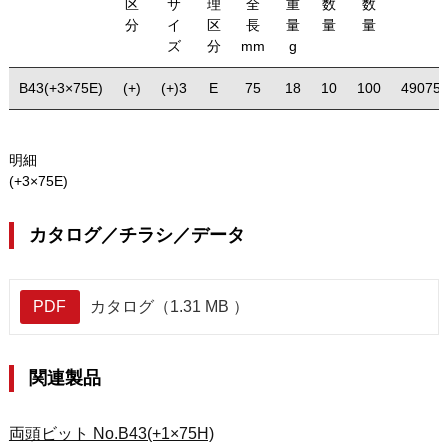
区
サ
理
全
重
数
数
分
イ
区
長
量
量
量
ズ
分
mm
g
B43(+3×75E)
(+)
(+)3
E
75
18
10
100
49075
明細
(+3×75E)
カタログ／チラシ／データ
PDF
カタログ（1.31 MB ）
関連製品
両頭ビット No.B43(+1×75H)