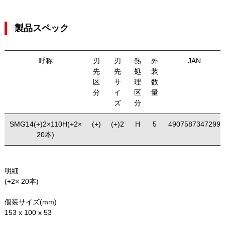
製品スペック
呼称
刃
刃
熱
外
JAN
先
先
処
装
区
サ
理
数
分
イ
区
量
ズ
分
SMG14(+)2×110H(+2×
(+)
(+)2
H
5
4907587347299
20本)
明細
(+2× 20本)
個装サイズ(mm)
153 x 100 x 53