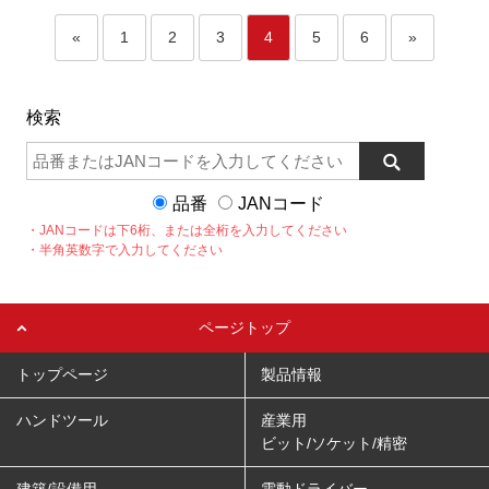
«
1
2
3
4
5
6
»
検索
品番
JANコード
・JANコードは下6桁、または全桁を入力してください
・半角英数字で入力してください
ページトップ
トップページ
製品情報
ハンドツール
産業用
ビット/ソケット/精密