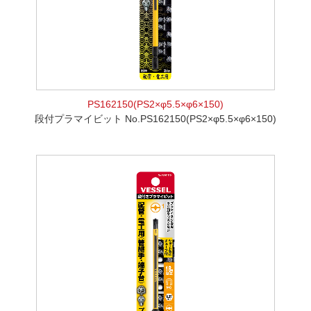
PS162150(PS2×φ5.5×φ6×150)
段付プラマイビット No.PS162150(PS2×φ5.5×φ6×150)