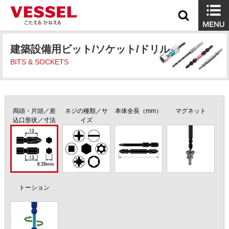
建築設備用ビット/ソケット/ドリル
BITS & SOCKETS
両頭・片頭／差
ネジの種類／サ
本体全長（mm）
マグネット
込口形状／寸法
イズ
トーション