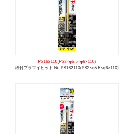
PS162110(PS2×φ5.5×φ6×110)
段付プラマイビット No.PS162110(PS2×φ5.5×φ6×110)