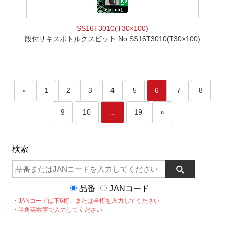
SS16T3010(T30×100)
段付サキスボトルクスビット No.SS16T3010(T30×100)
«
1
2
3
4
5
6
7
8
9
10
…
19
»
検索
品番
JANコード
・JANコードは下6桁、または全桁を入力してください
・半角英数字で入力してください