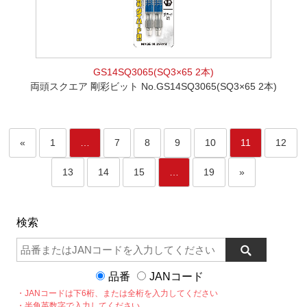
GS14SQ3065(SQ3×65 2本)
両頭スクエア 剛彩ビット No.GS14SQ3065(SQ3×65 2本)
«
1
…
7
8
9
10
11
12
13
14
15
…
19
»
検索
品番
JANコード
・JANコードは下6桁、または全桁を入力してください
・半角英数字で入力してください