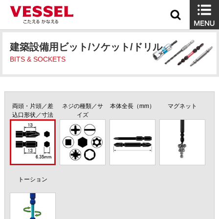
建築設備用ビット/ソケット/ドリル
BITS & SOCKETS
両頭・片頭／差
ネジの種類／サ
本体全長（mm）
マグネット
込口形状／寸法
イズ
トーション