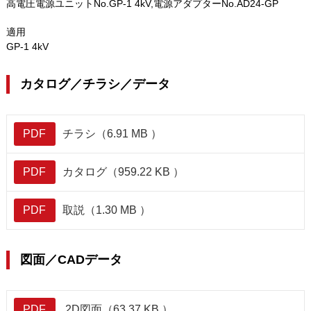
高電圧電源ユニットNo.GP-1 4kV,電源アダプターNo.AD24-GP
適用
GP-1 4kV
カタログ／チラシ／データ
PDF
チラシ（6.91 MB ）
PDF
カタログ（959.22 KB ）
PDF
取説（1.30 MB ）
図面／CADデータ
PDF
2D図面（63.37 KB ）