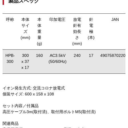
製品スペック
呼称
本体
本
印加電圧
放電
針
JAN
サイ
体
針有
電
ズ
重
効長
極
(mm)
量
さ
(本)
(g)
(mm)
HPB-
300
160
AC3.5kV
240
17
490758702203
300
x 37
(50/60Hz)
x 17
イオン発生方式:
交流コロナ放電式
個装サイズ:
600 x 158 x 108
セット内容／付属品
高圧ケーブル3m(取付済)、取付用ボルトM5(取付済)
関連商品