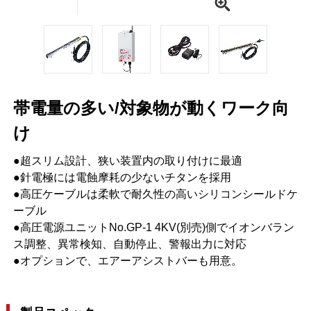
帯電量の多い/対象物が動くワーク向
け
●超スリム設計、狭い装置内の取り付けに最適
●針電極には電蝕摩耗の少ないチタンを採用
●高圧ケーブルは柔軟で耐久性の高いシリコンシールドケ
ーブル
●高圧電源ユニットNo.GP-1 4KV(別売)側でイオンバラン
ス調整、異常検知、自動停止、警報出力に対応
●オプションで、エアーアシストバーも用意。