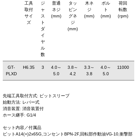
工具
ジ
普通
タッ
木ネ
ボル
荷回
取付
ャ
ネジ
ピン
ジ
ト
転数
サイ
ス
(mm)
グネ
(mm)
(mm)
(rpm)
ズ
ト
ジ
ダ
(mm)
イ
ヤ
ル
数
GT-
H6.35
3
4.0～
3.8～
3.3～
4.0～
11000
PLXD
5.0
4.2
3.8
5.0
先端工具取付方式:
ビットスリーブ
始動方法:
レバー式
消音装置:
消音装置付
ホース継手:
G1/4
セット内容／付属品
ビットA14(+)2x65G,コンセントBPN-2F,回転部作動油VG-10,衝撃部