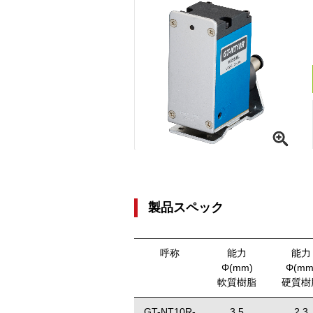
製品スペック
呼称
能力
能力
Φ(mm)
Φ(mm
軟質樹脂
硬質樹
GT-NT10R-
3.5
2.3