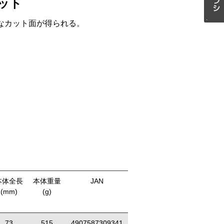
ット
なカット面が得られる。
本体全長
本体重量
JAN
(mm)
(g)
73
515
4907587309341