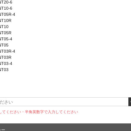
20-6
10-6
05R-4
T10R
T10
T05R
05-4
T05
03R-4
T03R
03-4
T03
してください
・半角英数字で入力してください
シー