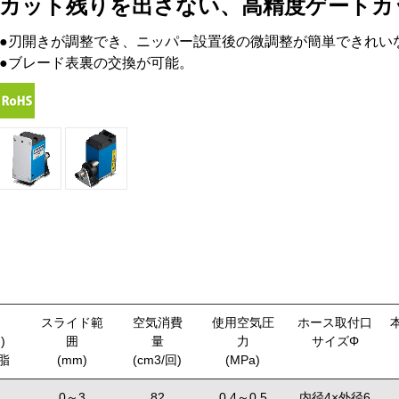
カット残りを出さない、高精度ゲートカ
●刃開きが調整でき、ニッパー設置後の微調整が簡単できれい
●ブレード表裏の交換が可能。
スライド範
空気消費
使用空気圧
ホース取付口
)
囲
量
力
サイズΦ
脂
(mm)
(cm3/回)
(MPa)
0～3
82
0.4～0.5
内径4×外径6