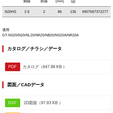
銅線
鉄線
(mm)
(g)
N20HS
2.6
2
86
135
4907587372277
適用
GT-NS20/N20/NL20/NR20/NB20/NS20A/NR20A
カタログ／チラシ／データ
PDF
カタログ（647.98 KB ）
図面／CADデータ
DXF
2D図面（87.83 KB ）