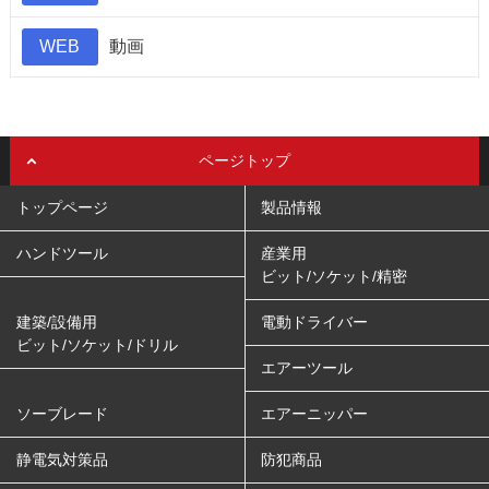
WEB
動画
ページトップ
トップページ
製品情報
ハンドツール
産業用
ビット/ソケット/精密
建築/設備用
電動ドライバー
ビット/ソケット/ドリル
エアーツール
ソーブレード
エアーニッパー
静電気対策品
防犯商品