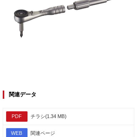
関連データ
PDF
チラシ(1.34 MB)
WEB
関連ページ