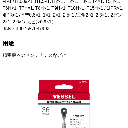
-4×1 / H0.89×1, H1.5×1, H2×1 / T2×1, T3×1, T4×1, T5H×1,
T6H×1, T7H×1, T8H×1, T9H×1, T10H×1, T15H×1 / 1IPR×1,
4IPR×1 / Y型0.6×1, 1×1, 2×1, 2.5×1 /三角2×1, 2.3×1 / 2ピン
2×1, 2.6×1/ 丸ピン0.8×1）
JAN：4907587037992
用途
精密機器のメンテナンスなどに