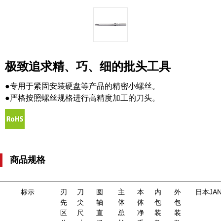
极致追求精、巧、细的批头工具
●专用于紧固安装硬盘等产品的精密小螺丝。
●严格按照螺丝规格进行高精度加工的刀头。
商品规格
标示
刃
刀
圆
主
本
内
外
日本JA
先
尖
轴
体
体
包
包
区
尺
直
总
净
装
装