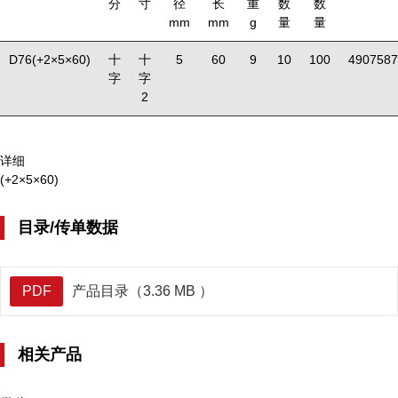
分
寸
径
长
重
数
数
mm
mm
g
量
量
D76(+2×5×60)
十
十
5
60
9
10
100
4907587
字
字
2
详细
(+2×5×60)
目录/传单数据
PDF
产品目录（3.36 MB ）
相关产品