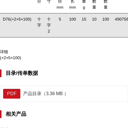
分
寸
径
长
重
数
数
mm
mm
g
量
量
D76(+2×5×100)
十
十
5
100
15
10
100
49075
字
字
2
详细
(+2×5×100)
目录/传单数据
PDF
产品目录（3.36 MB ）
相关产品