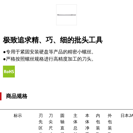
极致追求精、巧、细的批头工具
●专用于紧固安装硬盘等产品的精密小螺丝。
●严格按照螺丝规格进行高精度加工的刀头。
商品规格
标示
刃
刀
圆
主
本
内
外
日本J
先
尖
轴
体
体
包
包
区
尺
直
总
净
装
装