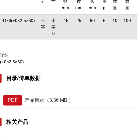
分
寸
径
度
长
重
数
数
mm
mm
mm
g
量
量
D76(+0×2.5×60)
十
十
2.5
25
60
6
10
100
字
字
0
详细
(+0×2.5×60)
目录/传单数据
PDF
产品目录（3.36 MB ）
相关产品