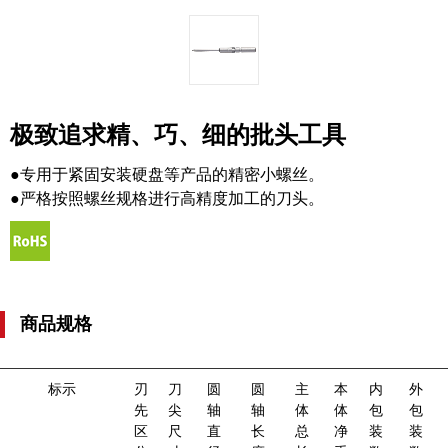
极致追求精、巧、细的批头工具
●专用于紧固安装硬盘等产品的精密小螺丝。
●严格按照螺丝规格进行高精度加工的刀头。
商品规格
标示
刃
刀
圆
圆
主
本
内
外
先
尖
轴
轴
体
体
包
包
区
尺
直
长
总
净
装
装