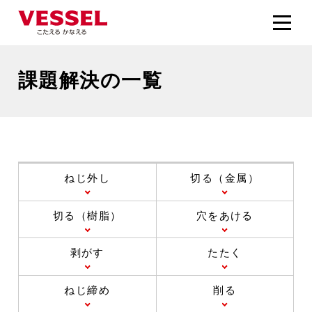
課題解決の一覧
ねじ外し
切る（金属）
切る（樹脂）
穴をあける
剥がす
たたく
ねじ締め
削る