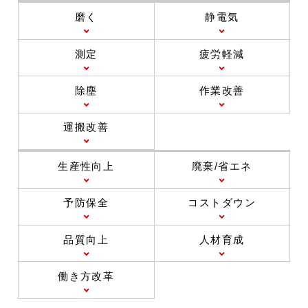
磨く
静電気
測定
疲労軽減
除塵
作業改善
運搬改善
生産性向上
廃棄/省エネ
予防保全
コストダウン
品質向上
人材育成
働き方改革