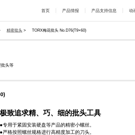
首页
产品情报
产品支持信息
动
>
精密批头
>
TORX梅花批头 No.D76(T9×60)
型批头等
0)
极致追求精、巧、细的批头工具
●专用于紧固安装硬盘等产品的精密小螺丝。
●严格按照螺丝规格进行高精度加工的刀头。