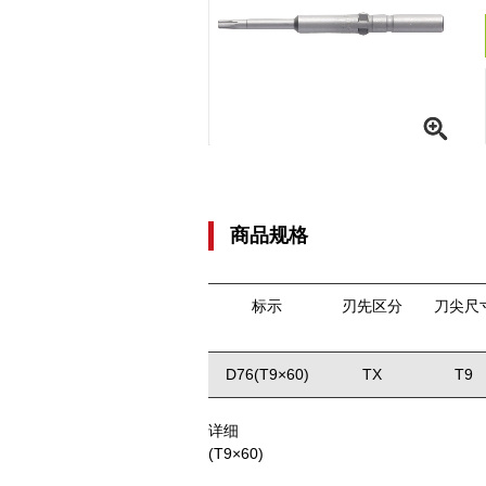
商品规格
标示
刃先区分
刀尖尺
D76(T9×60)
TX
T9
详细
(T9×60)