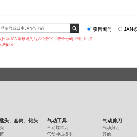
项目编号
JAN
入日本JAN条形码的后六位数字，或全号码
※请用半角
入法输入
批头、套筒、钻头
气动工具
气动剪刀
头
气动螺丝刀
气动剪刀
筒
气动冲击扳手
其他