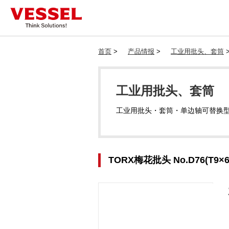
首页
>
产品情报
>
工业用批头、套筒
工业用批头、套筒
工业用批头・套筒・单边轴可替换
TORX梅花批头 No.D76(T9×6