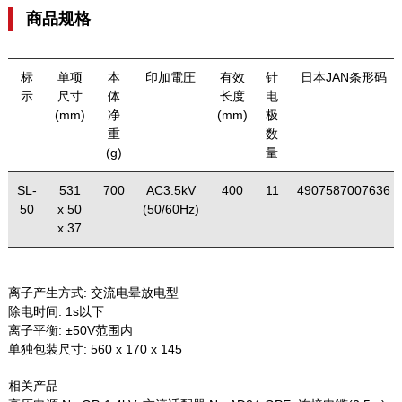
商品规格
标
单项
本
印加電圧
有效
针
日本JAN条形码
示
尺寸
体
长度
电
(mm)
净
(mm)
极
重
数
(g)
量
SL-
531
700
AC3.5kV
400
11
4907587007636
50
x 50
(50/60Hz)
x 37
离子产生方式:
交流电晕放电型
除电时间:
1s以下
离子平衡:
±50V范围内
单独包装尺寸:
560 x 170 x 145
相关产品