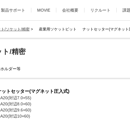
製品サポート
MOVIE
会社概要
リクルート
課
ト/ソケット/精密
>
産業用ソケットビット
ナットセッター(マグネット圧
ト/精密
トホルダー等
ナットセッター(マグネット圧入式)
A20(対辺7.0×55)
A20(対辺8.0×60)
A20(対辺9.6×60)
A20(対辺10×60)