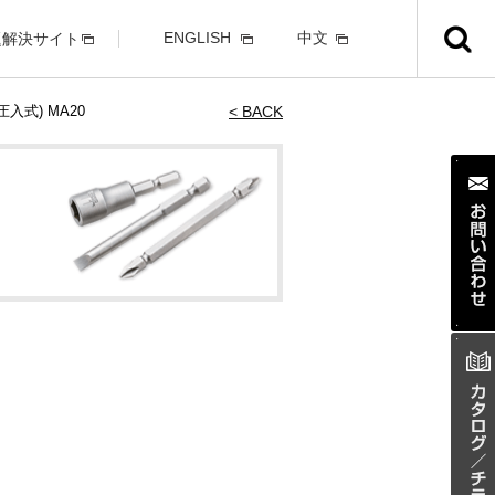
ENGLISH
中文
題解決サイト
入式) MA20
< BACK